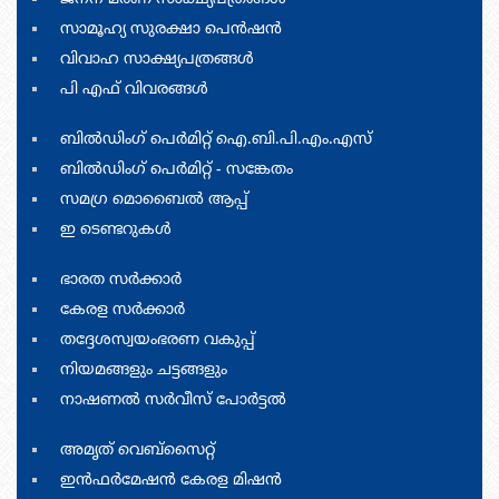
footer
menu
സാമൂഹ്യ സുരക്ഷാ പെന്‍ഷന്‍
one
വിവാഹ സാക്ഷ്യപത്രങ്ങള്‍
പി എഫ് വിവരങ്ങള്‍
Footer
ബില്‍ഡിംഗ് പെര്‍മിറ്റ്‌ ഐ.ബി.പി.എം.എസ്
menu
ബില്‍ഡിംഗ്‌ പെര്‍മിറ്റ്‌ - സങ്കേതം
two
സമഗ്ര മൊബൈല്‍ ആപ്പ്
ഇ ടെണ്ടറുകള്‍
footer
ഭാരത സര്‍ക്കാര്‍
menu
കേരള സര്‍ക്കാര്‍
three
തദ്ദേശസ്വയംഭരണ വകുപ്പ്
നിയമങ്ങളും ചട്ടങ്ങളും
നാഷണൽ സർവീസ് പോർട്ടൽ
footer
അമ‍ൃത് വെബ്സൈറ്റ്
menu
ഇന്‍ഫര്‍മേഷന്‍ കേരള മിഷന്‍