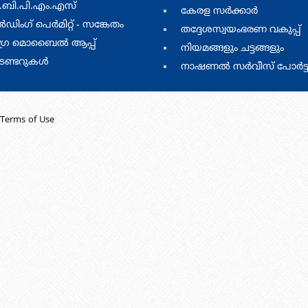
ബി.പി.എം.എസ്
menu
കേരള സര്‍ക്കാര്‍
three
‍ഡിംഗ്‌ പെര്‍മിറ്റ്‌ - സങ്കേതം
തദ്ദേശസ്വയംഭരണ വകുപ്പ്
്ര മൊബൈല്‍ ആപ്പ്
നിയമങ്ങളും ചട്ടങ്ങളും
െണ്ടറുകള്‍
നാഷണൽ സർവീസ് പോർട്
Terms of Use