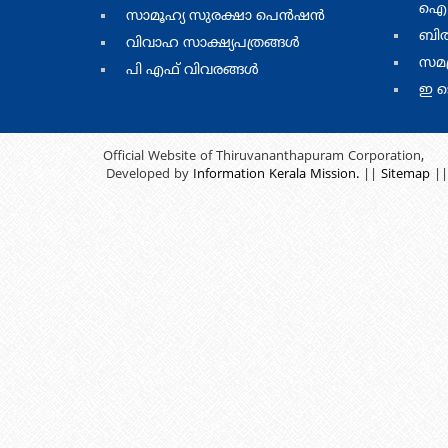
ഐ.
menu
menu
സാമൂഹ്യ സുരക്ഷാ പെന്‍ഷന്‍
one
two
ബില്
വിവാഹ സാക്ഷ്യപത്രങ്ങള്‍
സമഗ
പി എഫ് വിവരങ്ങള്‍
ഇ ട
Official Website of Thiruvananthapuram Corporation,
Developed by
Information Kerala Mission.
||
Sitemap
||