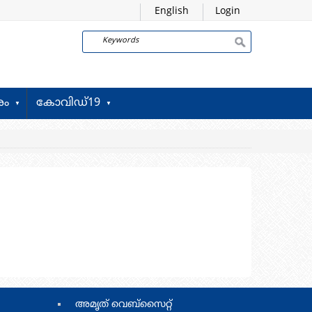
English
Login
Search
രം
കോവിഡ്19
footer
അമ‍ൃത് വെബ്സൈറ്റ്